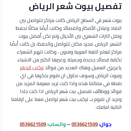
تفصيل بيوت شعر الرياض
بيوت شعر في السطح الرياض كانت مراكز للتواصل بين
النقاد وتبادل الأفكار والقصائد وكانت أيضًا مكانًا لحفظ
ونقل التراث الشعري بين الأجيال ولم تكن أفضل بيوت
الشعر. الرياض. مجرد مكان للتواصل والحفظ، بل كانت أيضًا
مراكز لتعلم اللغة العربية وفنون ، وكانت تلهم الشعراء
لكتابة قصائد جديدة وجميلة. وغيرها الكثير من الاشياء
ياعزيزي العميل وهاك العديد من فوائد
تركيب الخيام
وبيوت الرياض وسوف نحاول ان نقوم بذكرها في اي
نقطة في مقالتنا هذه واذا كنت تريد معرفة المزيد من
فوائد ووظائف تفصيل. بيت شعر الرياض اذا كنت جادا
وتريد ان تقوم بــ تركيب بيت شعر تواصل معنا على ارقامنا
التالية امامك.
جوال:
0536621509
–
واتساب:
0536621509