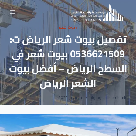
لتجاوز
لى
لمحتوى
بيوت شعر
تفصيل بيوت شعر الرياض ت:
0536621509 بيوت شعر في
السطح الرياض – أفضل بيوت
الشعر الرياض
بواسطة
مظلات وسواتر
مارس 4, 2024