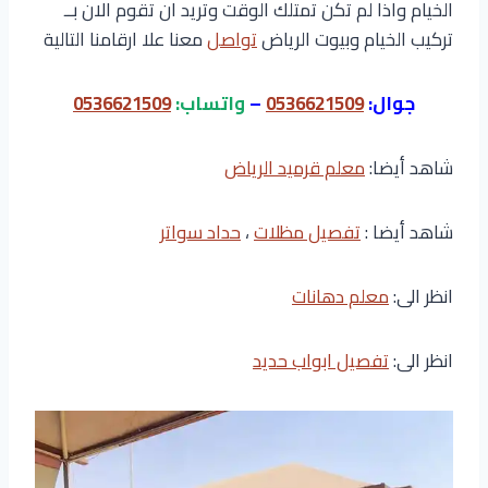
الخيام واذا لم تكن تمتلك الوقت وتريد ان تقوم الان بــ
تركيب الخيام وبيوت الرياض
تواصل
معنا علا ارقامنا التالية
جوال:
0536621509
–
واتساب:
0536621509
شاهد أيضا:
معلم قرميد الرياض
شاهد أيضا :
تفصيل مظلات
،
حداد سواتر
انظر الى:
معلم دهانات
انظر الى:
تفصيل ابواب حديد