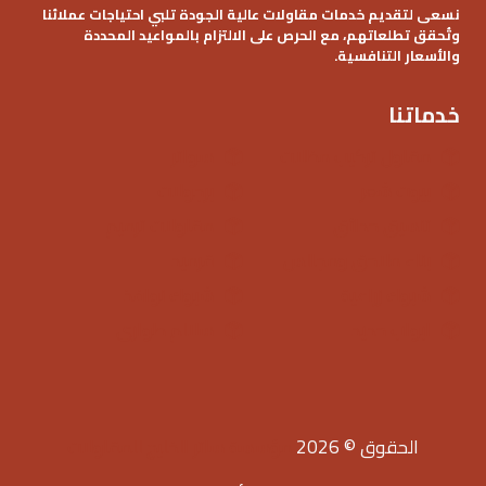
نسعى لتقديم خدمات مقاولات عالية الجودة تلبي احتياجات عملائنا
وتُحقق تطلعاتهم، مع الحرص على الالتزام بالمواعيد المحددة
والأسعار التنافسية.
خدماتنا
مقاول تركيب مظلات
سواتر
بيوت شعر
برجولات
تنسيق حدائق
مقاولات ترميم
بناء ملاحق ومجالس
قرميد
شبوك زراعية
شبوك نوافذ
ابواب حديد
سلالم طوارى
الحقوق © 2026
مؤسسة ساتر الخليج للمقاولات