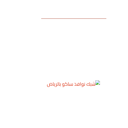
د نوافذ بالرياض تركيب شبك النوافذ بالرياض شبك المنيوم للنوافذ الرياض ا