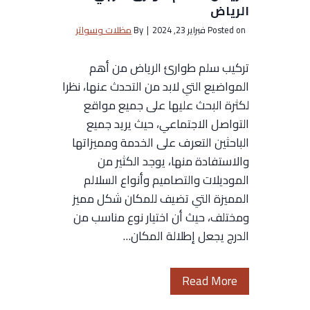
الرياض
ر
ي
Posted on
فبراير 23, 2024
|
By
مظلات وسواتر
ي
ا
ا
ض
تركيب سلم طوارئ الرياض من أهم
ض
ت
المواضيع التي لابد من التحدث عنها، نظرا
–
:
لكثرة البحث عليها على جميع مواقع
أ
0
التواصل الاجتماعي، حيث يريد جميع
س
5
الباحثين التعرف على الخدمة ومميزاتها
ع
3
والاستفادة منها، يوجد الكثير من
ا
6
الموديلات والتصاميم وأنواع السلالم
ر
6
المميزة التي تضيف للمكان شكل مميز
ش
2
ومختلف، حيث أن اختيار نوع مناسب من
ب
1
الدرج يجعل إطلالة المكان…
ك
5
ا
0
ل
9
ت
Read More
ن
ب
ر