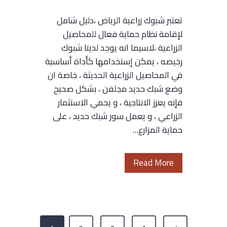
ي
ت
تعتبر شبوك زراعية الرياض ،دليل شامل
ا
:
لإقامة نظام حماية فعال للمحاصيل
ض
0
الزراعية ،لاسيما انه يوجد لدينا شبوك
–
5
رخيصه ، يمكن إستخدامها كأداة أساسية
ب
3
في المحاصيل الزراعية الحديثة ، خاصة ان
ن
6
وضع شبك حديد مجلفن ، بشكل صحيح
ا
6
فإنه يعزز الانتاجية ، و يحمي الاستثمار
ء
2
الزراعي ، و يعمل سور شبك حديد ، على
م
1
حماية المزارع…
ل
5
ح
0
ق
9
ش
Read More
خ
ت
ب
ا
ر
و
ر
ك
ك
ج
ي
ز
ت