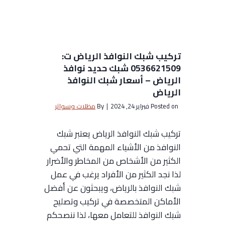
د
ح
ا
د
ل
ي
ر
د
ي
تركيب شبك النوافذ الرياض ت:
ا
0536621509 شبك حديد نوافذ
ا
ل
الرياض – أسعار شبك النوافذ
ض
ر
الرياض
–
ي
Posted on
فبراير 24, 2024
|
By
مظلات وسواتر
ا
ا
ش
ض
تركيب شبك النوافذ الرياض يعتبر شبك
ك
ت
النوافذ من الأشياء المهمة التي تحمي
ا
:
الكثير من الأشخاص من المخاطر والأضرار
ل
0
لذا نجد الكثير من الأفراد يرغب في عمل
ب
5
شبك النوافذ بالرياض، ويبحثون عن أفضل
ر
3
الأماكن المتخصصة في تركيب وتصليح
ج
6
شبك النوافذ للتعامل معها، لذا ننصحكم
و
6