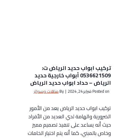
ر
ج
و
ل
ة
ا
ل
ر
تركيب ابواب حديد الرياض ت:
ي
0536621509 أبواب خارجية حديد
ا
الرياض – حداد ابواب حديد الرياض
ض
Posted on
فبراير 24, 2024
|
By
مظلات وسواتر
ت
:
تركيب ابواب حديد الرياض يعد من الأمور
0
الضرورية والهامة لدي العديد من الأفراد
5
حيث أنه يساعد على تنفيذ تصميم مميز
3
وخاص بالمبني، كما أنه يتم اختيار الخامات
6