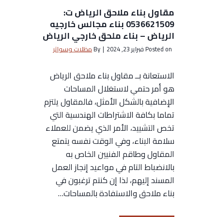
ح
ف
مقاول بناء ملاحق الرياض ت:
د
ذ
0536621509 بناء مجالس خارجيه
ي
ا
الرياض – بناء ملحق خارجي الرياض
د
ل
Posted on
فبراير 23, 2024
|
By
مظلات وسواتر
ا
ر
ل
ي
الاستعانة بــ مقاول بناء ملاحق الرياض
ر
ا
هو أمر حتمي لاستغلال المساحات
ي
ض
الإضافية بالشكل الأمثل، فالمقاول يلتزم
ا
ت
تماما بكافة الاشتراطات الهندسية التي
ض
:
تخص التشييد، الأمر الذي يضمن للعملاء
–
0
سلامة البناء، وفي الوقت نفسه يتمتع
ح
5
المقاول وطاقم الفنيين الخاص به
د
3
بالانضباط التام في مواعيد إنجاز العمل
ا
6
المسند إليهم، لذا إن كنتم ترغبون في
د
6
بناء ملاحق والاستفادة بالمساحات…
ا
2
ب
1