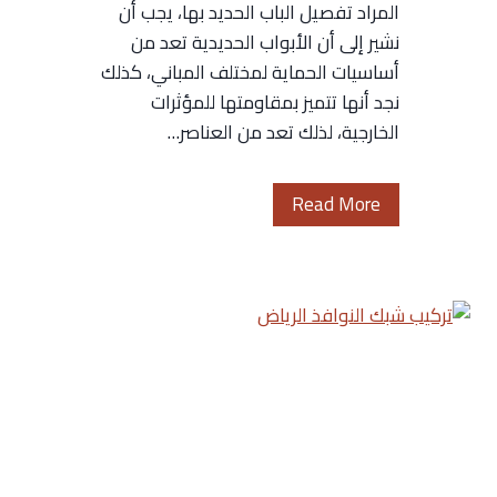
المراد تفصيل الباب الحديد بها، يجب أن
6
نشير إلى أن الأبواب الحديدية تعد من
2
أساسيات الحماية لمختلف المباني، كذلك
1
نجد أنها تتميز بمقاومتها للمؤثرات
5
الخارجية، لذلك تعد من العناصر…
0
9
ب
ت
Read More
ر
ر
ج
ك
و
ي
ل
ب
ا
ا
ت
ب
ح
و
د
ا
ي
ب