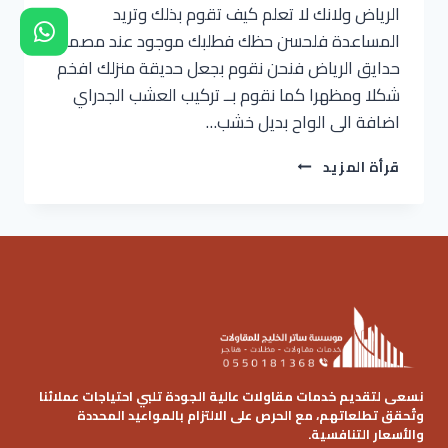
الرياض ولانك لا تعلم كيف تقوم بذلك وتريد
المساعدة فلحسن حظك فطلبك موجود عند مصمم
حدايق الرياض فنحن نقوم بجعل حديقة منزلك افخم
شكلا ومظهرا كما نقوم بــ تركيب العشب الجدراي
اضافة الى الواح بديل خشب…
تنسيق
قرأة المزيد
حدائق
الرياض
ت:
0536621509
منسق
حدائق
الرياض
–
افضل
تنسيق
حدائق
نسعى لتقديم خدمات مقاولات عالية الجودة تلبي احتياجات عملائنا
الرياض
وتُحقق تطلعاتهم، مع الحرص على الالتزام بالمواعيد المحددة
والأسعار التنافسية.