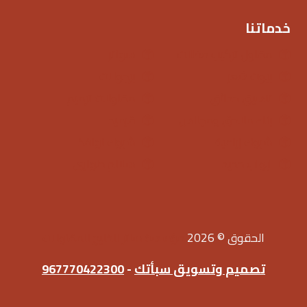
خدماتنا
مقاول تركيب مظلات
سواتر
بيوت شعر
برجولات
تنسيق حدائق
مقاولات ترميم
بناء ملاحق ومجالس
قرميد
شبوك زراعية
شبوك نوافذ
ابواب حديد
سلالم طوارى
الحقوق © 2026
مؤسسة ساتر الخليج للمقاولات
تصميم وتسويق سبأتك
-
967770422300