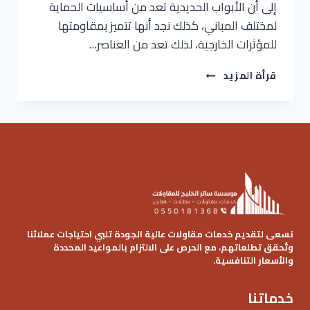
إلى أن الأبواب الحديدية تعد من أساسيات الحماية
لمختلف المباني، كذلك نجد أنها تتميز بمقاومتها
للمؤثرات الخارجية، لذلك تعد من العناصر…
تركيب
قرأة المزيد
ابواب
حديد
الرياض
ت:
0536621509
أبواب
خارجية
حديد
الرياض
–
حداد
نسعى لتقديم خدمات مقاولات عالية الجودة تلبي احتياجات عملائنا
ابواب
وتُحقق تطلعاتهم، مع الحرص على الالتزام بالمواعيد المحددة
والأسعار التنافسية.
حديد
الرياض
خدماتنا