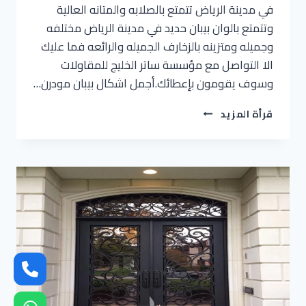
في مدينة الرياض تتمتع بالصلابه والمتانه العالية
وتتمتع بالوان بيبان حديد في مدينة الرياض مختلفه
وجميله ومتزينه بالزخارف الجميله والرائعه فما عليك
الا التواصل مع مؤسسة ساتر الخليج للمقاولات
وسوف يقومون بإعطائك.أجمل اشكال بيبان مودرن…
تفصيل
قرأة المزيد
ابواب
حديد
الرياض
ت:
0536621509
ابواب
حديد
سادة
الرياض
–
اسعار
ابواب
حديد