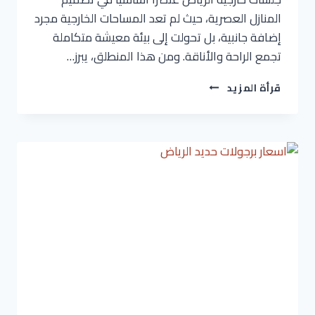
المنازل العصرية، حيث لم تعد المساحات الخارجية مجرد
إضافة جانبية، بل تحولت إلى بيئة معيشة متكاملة
تجمع الراحة والأناقة. ومن هذا المنطلق، يبرز…
تركيب
قرأة المزيد
جلسات
خارجية
الرياض
ت:
0536621509
–
جلسات
منازل
خارجية
الرياض