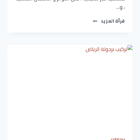
، و…
اسعار
قرأة المزيد
برجولات
حديد
الرياض
ت
:
0536621509
صور
برجوله
خشب
–
تنسيق
حدائق
برجولات
الرياض
برجولات