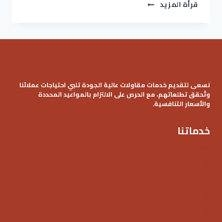
تركيب
قرأة المزيد
برجولة
الرياض
ت:
0536621509
برجولات
حديد
الرياض
نسعى لتقديم خدمات مقاولات عالية الجودة تلبي احتياجات عملائنا
–
وتُحقق تطلعاتهم، مع الحرص على الالتزام بالمواعيد المحددة
اشكال
والأسعار التنافسية.
برجولات
خشبية
الرياض
خدماتنا
مقاول تركيب مظلات
سواتر
بيوت شعر
برجولات
تنسيق حدائق
مقاولات ترميم
بناء ملاحق ومجالس
قرميد
شبوك زراعية
شبوك نوافذ