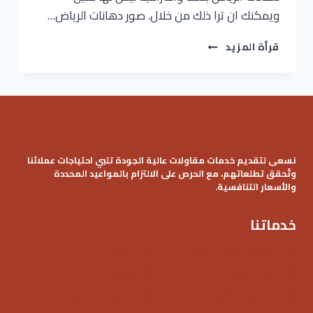
ويمكنك ان ترا ذلك من خلال. صور دهانات الرياض…
معلم
قرأة المزيد
دهانات
الرياض
ت:
0536621509
دهانات
داخلية
الرياض
نسعى لتقديم خدمات مقاولات عالية الجودة تلبي احتياجات عملائنا
–
وتُحقق تطلعاتهم، مع الحرص على الالتزام بالمواعيد المحددة
اعمال
والأسعار التنافسية.
دهانات
الرياض
خدماتنا
مقاول تركيب مظلات
سواتر
بيوت شعر
برجولات
تنسيق حدائق
مقاولات ترميم