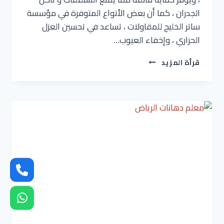
الجدران ، كما أن بعض الأنواع المتوفرة في مؤسسة
ساتر الخليج للمقاولات ، تساعد في تحسين العزل
الحراري ، وإخفاء العيوب…
دهان
قرأة المزيد
واجهات
خارجية
الرياض
ت
:
0536621509
افضل
دهان
خارجي
في
الرياض