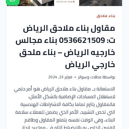
بناء ملاحق
مقاول بناء ملاحق الرياض
ت: 0536621509 بناء مجالس
خارجيه الرياض – بناء ملحق
خارجي الرياض
بواسطة
مظلات وسواتر
فبراير 23, 2024
الاستعانة بــ مقاول بناء ملاحق الرياض هو أمر حتمي
لاستغلال المساحات الإضافية بالشكل الأمثل،
فالمقاول يلتزم تماما بكافة الاشتراطات الهندسية
التي تخص التشييد، الأمر الذي يضمن للعملاء سلامة
البناء، وفي الوقت نفسه يتمتع المقاول وطاقم
الفنيين الخاص به بالانضباط التام في مواعيد إنجاز