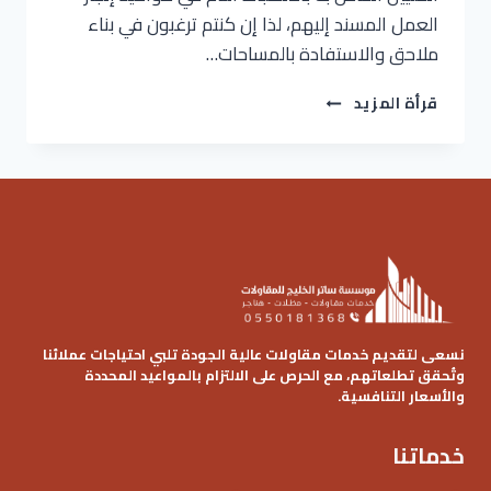
العمل المسند إليهم، لذا إن كنتم ترغبون في بناء
ملاحق والاستفادة بالمساحات…
مقاول
قرأة المزيد
بناء
ملاحق
الرياض
ت:
0536621509
بناء
مجالس
خارجيه
الرياض
–
بناء
نسعى لتقديم خدمات مقاولات عالية الجودة تلبي احتياجات عملائنا
ملحق
وتُحقق تطلعاتهم، مع الحرص على الالتزام بالمواعيد المحددة
والأسعار التنافسية.
خارجي
الرياض
خدماتنا