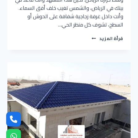
بيتك في الرياض، والشمس تغيب خلف أفق السماء.
وأنت داخل غرفة زجاجية شفافة على الحوش أو
السطح، تشوف كل منظر الحي…
بناء
قرأة المزيد
غرف
زجاجية
الرياض
ت:
0536621509
،
غرف
زجاجيه
للحدائق
والسطوح
بالرياض